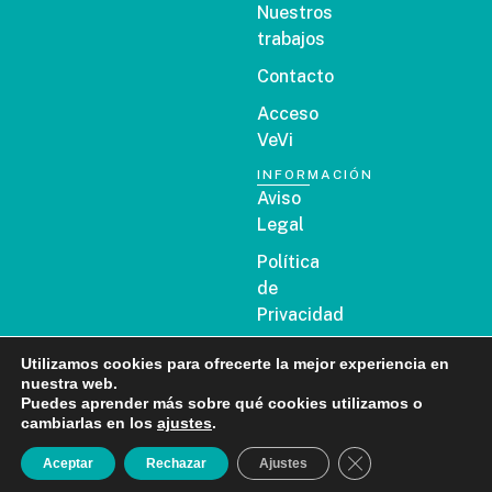
Nuestros
trabajos
Contacto
Acceso
VeVi
INFORMACIÓN
Aviso
Legal
Política
de
Privacidad
Política
Utilizamos cookies para ofrecerte la mejor experiencia en
de
nuestra web.
Cookies
Puedes aprender más sobre qué cookies utilizamos o
cambiarlas en los
ajustes
.
ADANA DENTAL ©
Incentivos
2025 COPYRIGHT
Cerrar el banner d
Aceptar
Rechazar
Ajustes
públicos