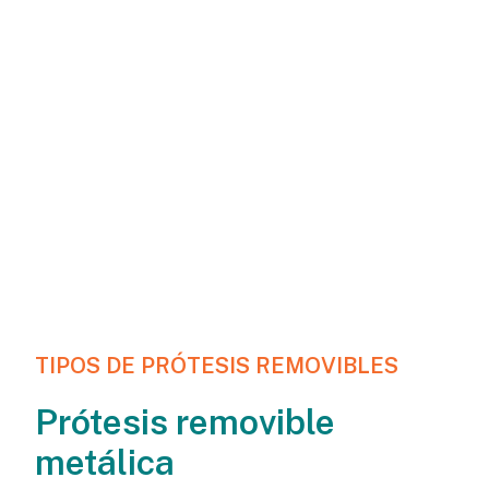
avanzados para
generar resultados
más estéticos y
cómodos para las
prótesis dentales
removibles.
TIPOS DE PRÓTESIS REMOVIBLES
Prótesis removible
metálica