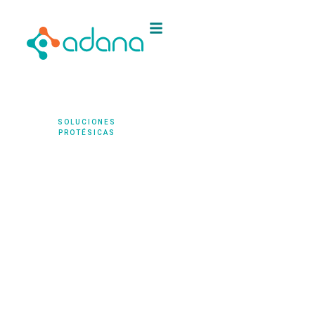
REMOVIBLE
METÁLICA
PRÓTESIS
REMOVIBLE DE
RESINA
SOLUCIONES
PROTÉSICAS
PRÓTESIS
Prótesis
REMOVIBLE DE
dental
RESINA SEMI-
FLEXIBLE
removible
En Adana Dental
aplicamos el
diseño, tecnología
y materiales más